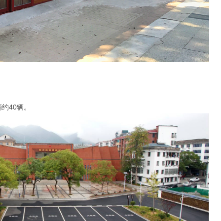
约40辆。