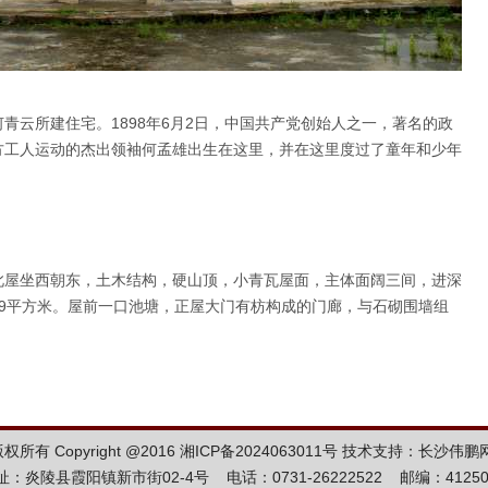
青云所建住宅。1898年6月2日，中国共产党创始人之一，著名的政
方工人运动的杰出领袖何孟雄出生在这里，并在这里度过了童年和少年
此屋坐西朝东，土木结构，硬山顶，小青瓦屋面，主体面阔三间，进深
.29平方米。屋前一口池塘，正屋大门有枋构成的门廊，与石砌围墙组
有 Copyright @2016
湘ICP备2024063011号
技术支持：长沙伟鹏
址：炎陵县霞阳镇新市街02-4号 电话：0731-26222522 邮编：41250