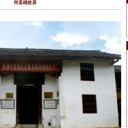
何孟雄故居