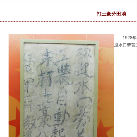
打土豪分田地
1928
迎水口劳苦